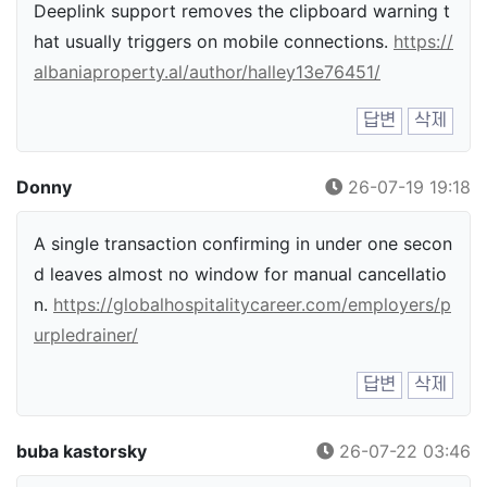
Deeplink support removes the clipboard warning t
hat usually triggers on mobile connections.
https://
albaniaproperty.al/author/halley13e76451/
답변
삭제
Donny
26-07-19 19:18
A single transaction confirming in under one secon
d leaves almost no window for manual cancellatio
n.
https://globalhospitalitycareer.com/employers/p
urpledrainer/
답변
삭제
buba kastorsky
26-07-22 03:46