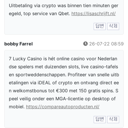
Uitbetaling via crypto was binnen tien minuten ger
egeld, top service van Qbet.
https://lisaschrijft.nl/
답변
삭제
bobby Farrel
26-07-22 08:59
7 Lucky Casino is hét online casino voor Nederlan
dse spelers met duizenden slots, live casino-tafels
en sportweddenschappen. Profiteer van snelle uitb
etalingen via iDEAL of crypto en ontvang direct ee
n welkomstbonus tot €300 met 150 gratis spins. S
peel veilig onder een MGA-licentie op desktop of
mobiel.
https://compareautoproducten.nl/
답변
삭제