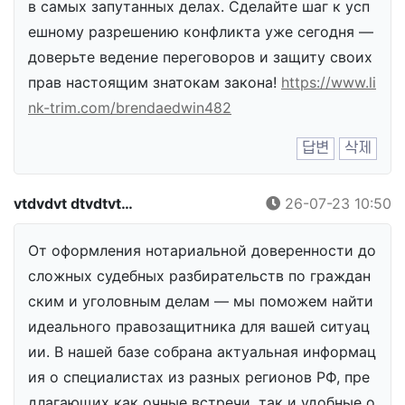
в самых запутанных делах. Сделайте шаг к усп
ешному разрешению конфликта уже сегодня —
доверьте ведение переговоров и защиту своих
прав настоящим знатокам закона!
https://www.li
nk-trim.com/brendaedwin482
답변
삭제
vtdvdvt dtvdtvt…
26-07-23 10:50
От оформления нотариальной доверенности до
сложных судебных разбирательств по граждан
ским и уголовным делам — мы поможем найти
идеального правозащитника для вашей ситуац
ии. В нашей базе собрана актуальная информац
ия о специалистах из разных регионов РФ, пре
длагающих как очные встречи, так и удобные о