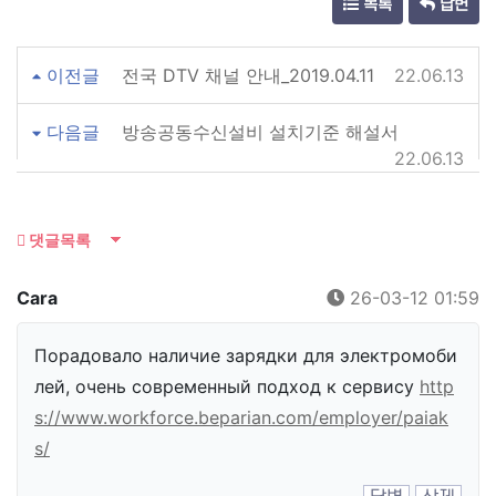
목록
답변
이전글
전국 DTV 채널 안내_2019.04.11
22.06.13
다음글
방송공동수신설비 설치기준 해설서
22.06.13
댓글목록
Cara
26-03-12 01:59
Порадовало наличие зарядки для электромоби
лей, очень современный подход к сервису
http
s://www.workforce.beparian.com/employer/paiak
s/