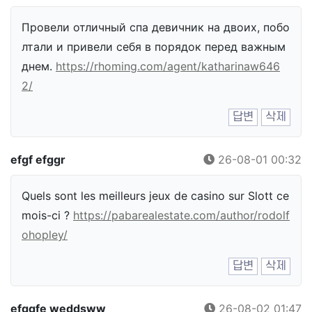
Провели отличный спа девичник на двоих, побо
лтали и привели себя в порядок перед важным
днем.
https://rhoming.com/agent/katharinaw646
2/
답변
삭제
efgf efggr
26-08-01 00:32
Quels sont les meilleurs jeux de casino sur Slott ce
mois-ci ?
https://pabarealestate.com/author/rodolf
ohopley/
답변
삭제
efggfe weddsww
26-08-02 01:47