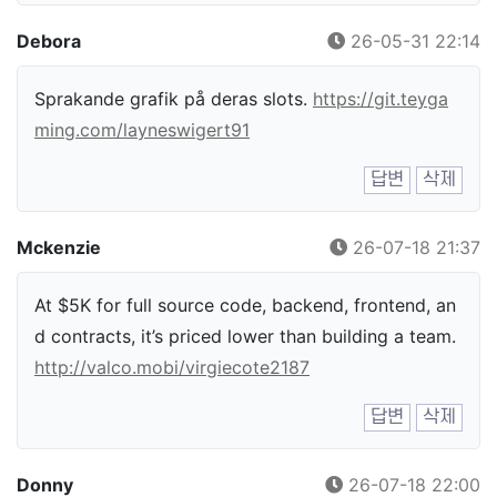
Debora
26-05-31 22:14
Sprakande grafik på deras slots.
https://git.teyga
ming.com/layneswigert91
답변
삭제
Mckenzie
26-07-18 21:37
At $5K for full source code, backend, frontend, an
d contracts, it’s priced lower than building a team.
http://valco.mobi/virgiecote2187
답변
삭제
Donny
26-07-18 22:00