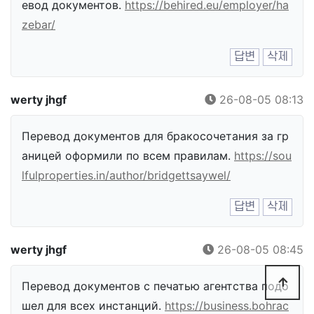
евод документов.
https://behired.eu/employer/ha
zebar/
답변
삭제
werty jhgf
26-08-05 08:13
Перевод документов для бракосочетания за гр
аницей оформили по всем правилам.
https://sou
lfulproperties.in/author/bridgettsaywel/
답변
삭제
werty jhgf
26-08-05 08:45
Перевод документов с печатью агентства подо
шел для всех инстанций.
https://business.bohrac