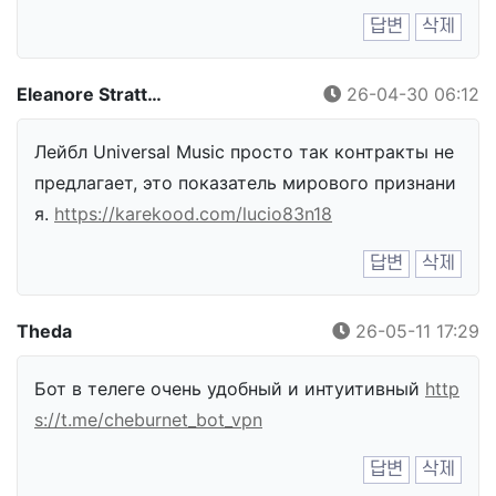
답변
삭제
Eleanore Stratt…
26-04-30 06:12
Лейбл Universal Music просто так контракты не
предлагает, это показатель мирового признани
я.
https://karekood.com/lucio83n18
답변
삭제
Theda
26-05-11 17:29
Бот в телеге очень удобный и интуитивный
http
s://t.me/cheburnet_bot_vpn
답변
삭제