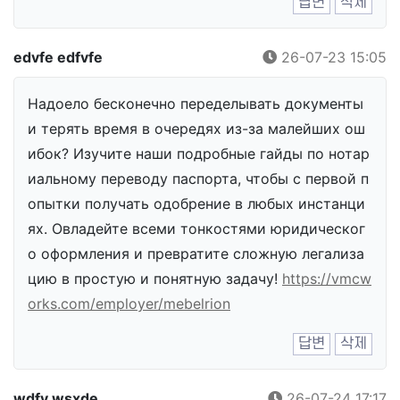
답변
삭제
edvfe edfvfe
26-07-23 15:05
Надоело бесконечно переделывать документы
и терять время в очередях из-за малейших ош
ибок? Изучите наши подробные гайды по нотар
иальному переводу паспорта, чтобы с первой п
опытки получать одобрение в любых инстанци
ях. Овладейте всеми тонкостями юридическог
о оформления и превратите сложную легализа
цию в простую и понятную задачу!
https://vmcw
orks.com/employer/mebelrion
답변
삭제
wdfv wsxde
26-07-24 17:17