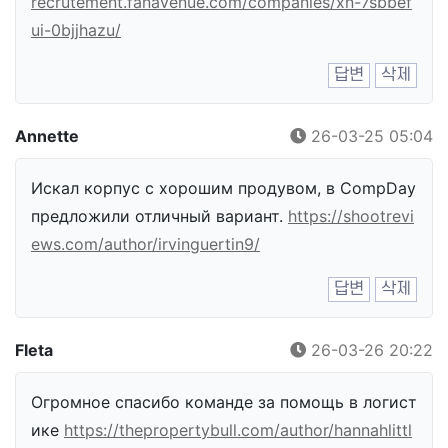
recrutement.fanavenue.com/companies/xn-7sbbef
ui-0bjjhazu/
답변
삭제
Annette
26-03-25 05:04
Искал корпус с хорошим продувом, в CompDay
предложили отличный вариант.
https://shootrevi
ews.com/author/irvinguertin9/
답변
삭제
Fleta
26-03-26 20:22
Огромное спасибо команде за помощь в логист
ике
https://thepropertybull.com/author/hannahlittl