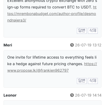
Excellent anonymous crypto exchange with zero s
ign-up forms required to convert BTC to USDT.
ht
tps://mrembonabudget.com/author-profile/desmo
ndnajera3/
답변
삭제
Meri
26-07-19 13:12
One invite for lifetime access to everything feels li
ke a hedge against future pricing changes.
https://
www.propose.lk/@frankien962797
답변
삭제
Leonor
26-07-19 14:14