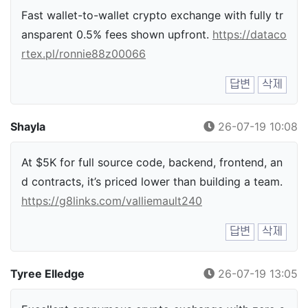
Fast wallet-to-wallet crypto exchange with fully tr
ansparent 0.5% fees shown upfront.
https://dataco
rtex.pl/ronnie88z00066
답변
삭제
Shayla
26-07-19 10:08
At $5K for full source code, backend, frontend, an
d contracts, it’s priced lower than building a team.
https://g8links.com/valliemault240
답변
삭제
Tyree Elledge
26-07-19 13:05