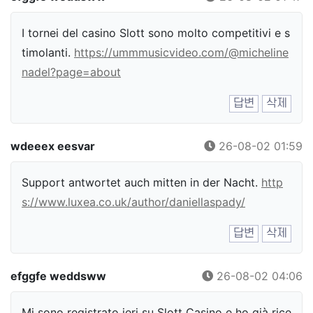
I tornei del casino Slott sono molto competitivi e s
timolanti.
https://ummmusicvideo.com/@micheline
nadel?page=about
답변
삭제
wdeeex eesvar
26-08-02 01:59
Support antwortet auch mitten in der Nacht.
http
s://www.luxea.co.uk/author/daniellaspady/
답변
삭제
efggfe weddsww
26-08-02 04:06
Mi sono registrato ieri su Slott Casino e ho già rice